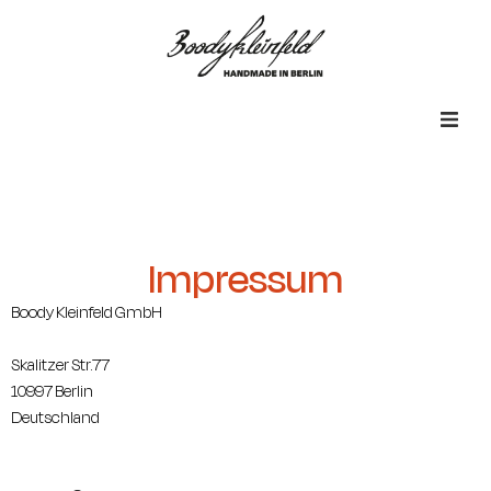
Home
Customized
Impressum
Lookbook
Boody Kleinfeld GmbH
Journal
Skalitzer Str.77
10997 Berlin
Deutschland